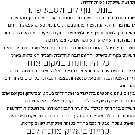
תחושת שייכות ו״גאוות יחידה״.
בונוס: נוף לים ולטבע פתוח
אחד היתרונות הייחודיים של הבנייה החדשה בעיר הוא התכנון, המאפשר
לרבות מהדירות ליהנות מנוף פתוח. בפרויקטים כמו פארק אפקה, הדיירים
נהנים מנוף לשמורת עין אפק ולשטחים הירוקים המקיפים את העיר, ובקומות
הגבוהות ניתן אף לראות את קו הים של מפרץ חיפה.
משרדי האדריכלים הטובים והמוערכים ביותר בישראל מעורבים בפרויקטים
השונים בקריית ביאליק, יחד עם חברות היזמות והבנייה המובילות בארץ.
כל היתרונות במקום אחד
כאשר בוחנים את ההווה והעתיד בקריית ביאליק, מצטיירת תמונה ברורה:
דירות למכירה בקריית ביאליק נמצאות בצמרת טבלת הביקושים באזור חיפה
והקריות.
בין אם אתם מחפשים בית לגדל בו את הילדים בשקט ובביטחון, ובין אם אתם
מחפשים אפיק השקעה נדל״ני חכם, קריית ביאליק היא התשובה.
השילוב בין החוסן הכלכלי של העיר, התכנון המודרני של השכונות החדשות
והסטנדרט הבלתי מתפשר של סלע בינוי ושותפותיה בפרויקטים אפטאון
ופארק אפקה, מבטיח לכם בחירה בטוחה ואיכותית לשנים קדימה.
קריית ביאליק מחכה לכם