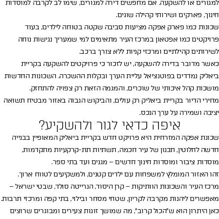
למגורים או להשקעה. אם מחפשים דירה למגורים, שימו לב לקרבה למוסדות
חינוך, פארקים ושירותי קהילה שונים.
שכונות כמו פארק אפקה מציעות סביבה שקטה בטוחה לילדים, בעוד
פרויקטים כמו אפטאון במרכז העיר מתאימים למי שמעריך נגישות נוחה
לשירותים קהילתיים ומרכזי קניות ללא צורך ברכב.
כאשר מדובר בדירה להשקעה, יש לזכור כי פרויקטים להשקעה בקריית
ביאליק נמדדים בפוטנציאל עליית הערך ובקלות ההשכרה. השכונות החדשות
מושכות קהל איכותי של שוכרים, והמגמה הזאת רק צפויה להתחזק.
מחירי הדיור בקריית ביאליק רק עולים, והביקוש הגבוה באזור מבטיח תשואה
יציבה ושמירה על ערך הנכס.
איפה כדאי לגור ולהשקיע?
שכונת אפקה המזרחית היא פרויקט חדש בקריית ביאליק המאופיין בבנייה
חדשה לחלוטין, תכנון של עיר חכמה, תשתיות תת-קרקעיות מתקדמות,
מוסדות ציבור ומוסדות חינוך חדשים – מגנים ועד בתי ספר.
זהו האזור המומלץ למשפחות עם ילדים קטנים, ולמשקיעים לטווח ארוך.
מרכז העיר והשכונות הוותיקות – קרן היסוד, הנרייטה סולד, שבטי ישראל –
מאפשרים ליהנות מקרבה לקריון, שטחי מסחר ובילוי, בתי קפה ומרכזי תרבות.
כאן היתרון הוא ש״הכול קרוב״, מה שמושך זוגות צעירים ומבוגרים שרוצים