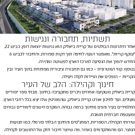
תשתיות, תחבורה ונגישות
אחד היתרונות הבולטים של קריית ביאליק הוא נגישות יוצאת דופן. כביש 22,
״עוקף קריות״, מאפשר הגעה לחיפה תוך דקות ספורות, והחיבור לכביש 6
החדש יהפוך את הנסיעה למרכז הארץ לפשוטה ומהירה.
בנוסף, קווי המטרונית – כמו גם תחבורה ציבורית מפותחת בתוך העיר ובין
הקריות – הופכים את הניידות לקלה ויעילה.
חינוך וקהילה: הלב של העיר
קריית ביאליק משקיעה אחוזים ניכרים מתקציבה בחינוך. מבתי ספר יסודיים
מעולים, ועד לתיכון אורט קריית ביאליק, שהמוניטין שלו יצא בכל רחבי הארץ,
התלמידים בעיר נהנים מחינוך ברמה גבוהה, המקדם הישגים לימודיים גבוהים
ומעטפת חברתית תומכת.
שירותי הקהילה, הספריות, המתנ״סים והחינוך הבלתי פורמלי, כמו תנועות
הנוער, הם מהמתקדמים באזור, מה שיוצר חיבור חזק של התושבים לקהילה,