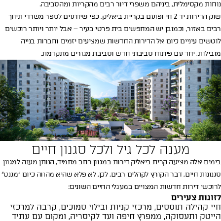
נוחות מקסימלית, ביניהם משפרי דיור רבים מהקריות ומהסביבה.
שוק הדירות יד 2 חי ופועם בקריית ביאליק, כפי שיודעים לספר משרדי תיווך
רבים באזור, וכמובן יש המחפשים בית פרטי בעיר – אבל יותר ויותר רוכשים
לוטשים עיניים כיום אל הדירות החדשות שמציעים יזמים וחברות בנייה
מובילות, יחד עם פיתוח סביבתי חדש וסביבת מגורים מתקדמת.
מענה לכל גיל ולכל סגנון חיים
בימים אלה מציעה קרית ביאליק דירות במגוון רחב מתמיד, הנותן מענה למגוון
סגנונות חיים, דבר הקורץ לקהלים רבים. לכן, לא פלא שהיא מהווה כיום ״מגנט״
לרוכשי דירות חדשות המצויים במעגלי החיים השונים:
לזוגות צעירים
חיי קהילה תוססים, מרכזי קניות ובילוי סמוכים, קרבה למרכזי
הייטק ותעסוקה, ממפרץ חיפה ועד לקיסריה, ומקום עם עתיד