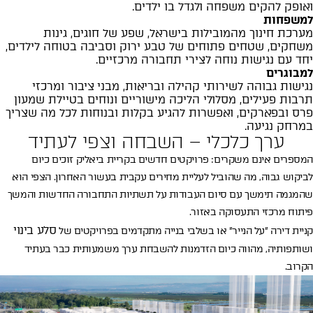
ואופק להקים משפחה ולגדל בו ילדים.
למשפחות
מערכת חינוך מהמובילות בישראל, שפע של חוגים, גינות
משחקים, שטחים פתוחים של טבע ירוק וסביבה בטוחה לילדים,
יחד עם נגישות נוחה לצירי תחבורה מרכזיים.
למבוגרים
נגישות גבוהה לשירותי קהילה ובריאות, מבני ציבור ומרכזי
תרבות פעילים, מסלולי הליכה מישוריים ונוחים בטיילת שמעון
פרס ובפארקים, ואפשרות להגיע בקלות ובנוחות לכל מה שצריך
במרחק נגיעה.
ערך כלכלי – השבחה וצפי לעתיד
המספרים אינם משקרים: פרויקטים חדשים בקריית ביאליק זוכים כיום
לביקוש גבוה, מה שהוביל לעליית מחירים עקבית בעשור האחרון. הצפי הוא
שהמגמה תימשך עם סיום העבודות על תשתיות התחבורה החדשות והמשך
פיתוח מרכזי התעסוקה באזור.
סלע בינוי
קניית דירה ״על הנייר״ או בשלבי בנייה מתקדמים בפרויקטים של
ושותפותיה, מהווה כיום הזדמנות להשבחת ערך משמעותית כבר בעתיד
הקרוב.