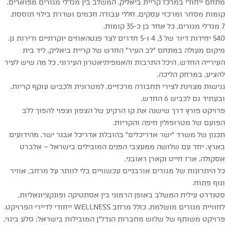
מתחם ייחודי במרכז קריית ביאליק, המשלב בין מגדלי מגורים מפוארים,
קומות מסחר ומרכזי עסקים, חללי עבודה חכמים ושדרת בילוי תוססת.
7 מגדלי מגורים, כל אחד בן כ-35 קומות.
540 יחידות דיור של 3, 4 ו-5 חדרים לצד פנטהאוזים יוקרתיים ודירות גן.
מיקום מעולה במתחם ״לב העיר״ החדש של קריית ביאליק, ליד בית
העירייה החדש, היכל התרבות והאמפיתיאטרון העירוני, כל מה שיש לעיר
להציע, במרחק הליכה.
נגישות מצוינת לצירי תחבורה מרכזיים, למטרונית ולכביש עוקף קריות,
ובעתיד גם לכביש 6 החדש.
פרויקט פורץ דרך שישנה את קו הרקיע של הצפון וצפוי להפוך ללב
הפועם של מטרופולין חיפה והקריות.
תכנון של משרד ״ישר אדריכלים״ בהובלת אדריכל אבנר ישר, מהידועים
בארץ, יחד עם שלושה ממעצבי הפנים המובילים בישראל – אלברט
אסקולה, ארז חייט וקארן ראובני.
כל היתרונות של מגורים אורבניים עכשוויים בלי לוותר על מרחב, אוויר
ונוף פתוח.
סטנדרט עילית המשלב באופן הרמוני בין אסתטיקה ופונקציונאליות,
לחוויית מגורים מושלמת, כולל מרחב WELLNESS ייחודי לדיירי הפרויקט.
פרויקט משותף של שלוש מחברות הנדל״ן המובילות בישראל: סלע בינוי,