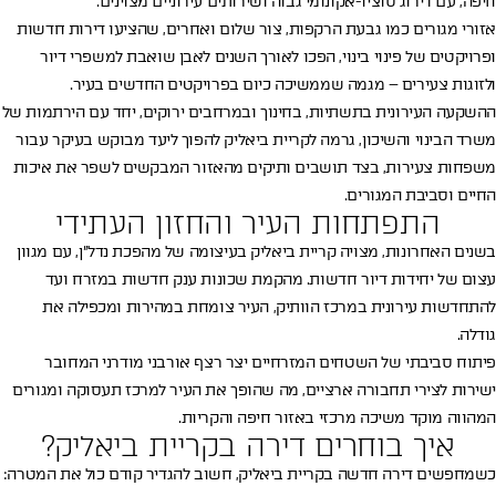
חיפה, עם דירוג סוציו-אקונומי גבוה ושירותים עירוניים מצוינים.
אזורי מגורים כמו גבעת הרקפות, צור שלום ואחרים, שהציעו דירות חדשות
ופרויקטים של פינוי בינוי, הפכו לאורך השנים לאבן שואבת למשפרי דיור
ולזוגות צעירים – מגמה שממשיכה כיום בפרויקטים החדשים בעיר.
ההשקעה העירונית בתשתיות, בחינוך ובמרחבים ירוקים, יחד עם הירתמות של
משרד הבינוי והשיכון, גרמה לקריית ביאליק להפוך ליעד מבוקש בעיקר עבור
משפחות צעירות, בצד תושבים ותיקים מהאזור המבקשים לשפר את איכות
החיים וסביבת המגורים.
התפתחות העיר והחזון העתידי
בשנים האחרונות, מצויה קריית ביאליק בעיצומה של מהפכת נדל״ן, עם מגוון
עצום של יחידות דיור חדשות. מהקמת שכונות ענק חדשות במזרח ועד
להתחדשות עירונית במרכז הוותיק, העיר צומחת במהירות ומכפילה את
גודלה.
תודה, פרטיך התקבלו
פיתוח סביבתי של השטחים המזרחיים יצר רצף אורבני מודרני המחובר
ישירות לצירי תחבורה ארציים, מה שהופך את העיר למרכז תעסוקה ומגורים
נציגנו ישובו אליך בהקדם.
המהווה מוקד משיכה מרכזי באזור חיפה והקריות.
איך בוחרים דירה בקריית ביאליק?
כשמחפשים דירה חדשה בקריית ביאליק, חשוב להגדיר קודם כול את המטרה: