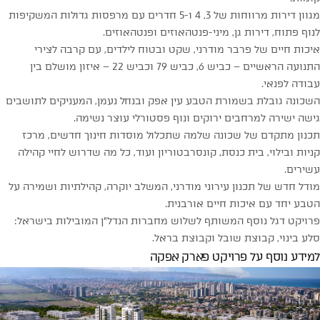
מגוון דירות מרווחות של 3, 4 ו-5 חדרים עם מרפסות גדולות המשקיפות
לנוף פתוח, דירות גן, מיני-פנטהאוזים ופנטהאוזים.
איכות חיים של פרבר מודרני, שקט ובטוח לילדים, עם קרבה לצירי
התנועה הראשיים – כביש 6, כביש 79 וכביש 22 – איזון מושלם בין
עבודה לפנאי.
השכונה גובלת בשמורת הטבע עין אפק ובנחל נעמן, המעניקים לתושבים
גישה ישירה למרחבים ירוקים ונוף פסטורלי עוצר נשימה.
תכנון מתקדם של שכונה שלמה שתכלול מוסדות חינוך חדשים, מרכז
קניות ובילוי, בית כנסת, קונסרבטוריון ועוד, כל מה שדרוש לחיי קהילה
עשירים.
מודל חדש של תכנון עירוני מודרני, המשלב יוקרה, קהילתיות ושמירה על
הטבע יחד עם איכות חיים אורבנית.
פרויקט דגל נוסף המשותף לשלוש מחברות הנדל״ן המובילות בישראל:
סלע בינוי, קבוצת שובל וקבוצת בראל.
למידע נוסף על פרויקט פארק אפקה