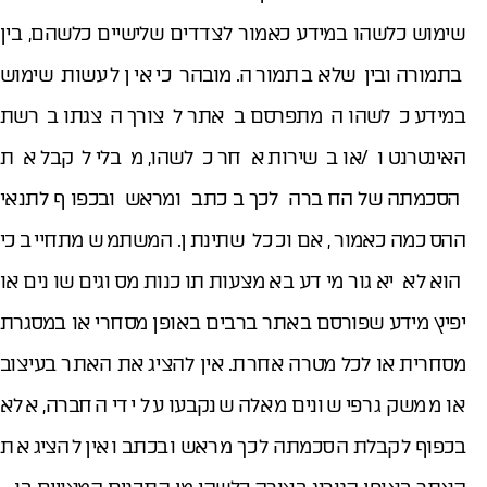
שימוש כלשהו במידע כאמור לצדדים שלישיים כלשהם, בין
בתמורה ובין שלא בתמורה. מובהר כי אין לעשות שימוש
במידע כלשהו המתפרסם באתר לצורך הצגתו ברשת
האינטרנט ו/או בשירות אחר כלשהו, מבלי לקבל את
הסכמתה של החברה לכך בכתב ומראש ובכפוף לתנאי
ההסכמה כאמור, אם וככל שתינתן. המשתמש מתחייב כי
הוא לא יאגור מידע באמצעות תוכנות מסוגים שונים או
יפיץ מידע שפורסם באתר ברבים באופן מסחרי או במסגרת
מסחרית או לכל מטרה אחרת. אין להציג את האתר בעיצוב
או ממשק גרפי שונים מאלה שנקבעו על ידי החברה, אלא
בכפוף לקבלת הסכמתה לכך מראש ובכתב ואין להציג את