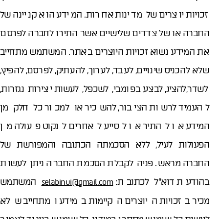
זכויות יוצרים של מדינות אחרות. המידע הוא קניינה של
החברה או של צדדים שלישיים אשר התירו לחברה לפרסם
את המידע נשוא זכויות היוצרים באתר. המשתמש מתחייב
שלא להכניס שינויים, לעבד, לערוך, להעתיק, לפרסם, להפיץ,
לשדר,להציג, לבצע בפומבי, לשכפל, לעשות יצירות נגזרות,
להעמיד לרשות הציבור, להשכיר או למכור כל חלק מן
המידע או להתיר או לסייע לאחרים לנקוט פעולה מן
הפעולות לעיל, ללא הסכמתה הכתובה והמפורשת של
החברה מראש. פניה לקבלת הסכמת החברה ניתן לעשות
בהודעת דוא"ל לכתובת:
המשתמש
selabinui@gmail.com
מכיר בזכויות היוצרים הקיימות במידע ומתחייב שלא