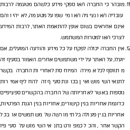
מובהר כי החברה ו/או ספקי מידע כלשהם מטעמה לרבות
עובדיה ו/או נציגיה ו/או מי שפועל מטעמה, לא יהיו והם
אינם אחראים בשום אופן להתאמת האתר, לרבות המידע
לצרכי ו/או למטרות המשתמש.
אין החברה יכולה לפקח על כל מידע והודעה המועלים, אם
יועלו, על האתר על ידי משתמשים אחרים. האמור בסעיף זה
מתווסף לכל אמירה המיוחסת לאחריות החברה בקשר
לתנאי השימוש ואין בכוונת סעיף זה להחליף אמירות
נוספות באשר לאחריותה של החברה בהקשרים ספציפיים
כדוגמת אחריות בגין קישורים, אחריות בגין הגנת הפרטיות,
אחריות בגין פעולה בלתי מורשה של משתמשים או בכל
הקשר אחר, והכל כמפורט בתנאי השימוש על סעיפיו