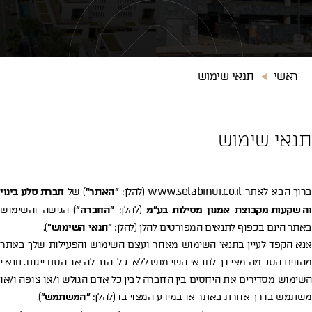
ראשי
תנאי שימוש
תנאי שימוש
www.selabinui.co.il
רוך הבא לאתר
(להלן:
"האתר"
) של
חברת סלע בינוי
השקעות מקבוצת אמנון מסילות בע"מ
(להלן:
"החברה"
) הגישה והשימוש
באתר הינם בכפוף לתנאים המפורטים להלן (להלן:
"תנאי השימוש"
).
אנא הקפד לעיין בתנאי השימוש מאחר ועצם השימוש והפעילות שלך באתר
מהווים הסכמה מצידך לתנאי השימוש ללא כל הגבלה או הסתייגות. תנאי
השימוש מסדירים את היחסים בין החברה לבין כל אדם הגולש ו/או צופה ו/או
משתמש בדרך אחרת באתר או במידע המצוי בו (להלן:
"המשתמש"
).