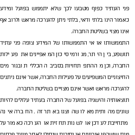
פני העתיד כפוף מטבעו לכך שלא יתממש בפועל ומידע
כאמור הינו בלתי ודאי, בלתי ניתן להערכה מראש ולרוב אף
אינו מצוי בשליטת החברה.
התממשותו או אי התממשותו של המידע צופה פני עתיד
תושפע, בין היתר, מגורמי סיכון המאפיינים את פעילות
החברה, וכן מההתפתחויות בסביבה הכללית ובגורמים
החיצוניים המשפיעים על פעילות החברה, אשר אינם ניתנים
להערכה מראש ואשר אינם מצויים בשליטת החברה.
תוצאותיה והישגיה בפועל של החברה בעתיד עלולים להיות
שונים מהותית מאלו שהוצגו באתר זה. החברה אינה
מתחייבת לעדכן או לשנות תחזית או הערכה כאמור על
מנת שישקפו אירועים או נסיבות שיחולו לאחר מועד פרסום