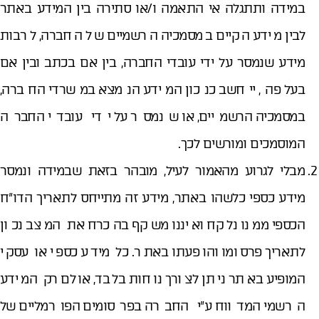
במידה ותתגלה אי התאמה ו/או סתירה בין המידע באתר
לבין מידע הקיים במסמכיה הרשמיים של החברה, לרבות
מידע שנמסר על ידי עובדי החברה, בין אם בכתב ובין אם
בעל פה, ייחשב כנכון המידע הנמצא במשרדי החברה,
במסמכיה הרשמיים, או שנמסר על ידי עובדי החברה
המוסמכים ומורשים לכך.
מבלי לגרוע מהאמור לעיל, מובהר בזאת שבמידה ונמסר
מידע כספי כלשהו באתר, מידע זה מתייחס לתאריך הדו"ח
הכספי ממנו נלקח ואיננו משקף בהכרח את המצב נכון
לתאריך פרסומו והופעתו באתר. כל מידע כספי או עסקי
המופיע באתר ניתן לצורך נוחות בלבד, אולם רק המידע
הרשמי המדווח ע"י החברה בפרסומים הפורמליים של