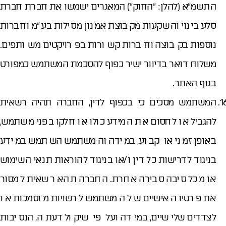
התשמ"א (להלן: "החוק") המאגרים ישמשו את חברת חברת
סלע בינוי והשקעות מקבוצת אמנון מסילות בע"מ וחברות
נוספות בקבוצה וחברות קשורות בפרויקטים משותפים.
משלוח דואר בדיוור ישיר כפוף להסכמת המשתמש כמפורט
בגוף האתר.
המשתמש מסכים כי בכפוף לדין, החברה תהיה רשאית
להגביל או לחסום את המידע כולו או חלקו בפני משתמש,
באופן זמני או קבוע, במידה והמשתמש השתמש במידע
בניגוד לדרישות כל דין ו/או בניגוד להוראות תנאי השימוש
או מכל סיבה סבירה אחרת. החברה תהא רשאית למסור
את פרטיו האישיים של המשתמש לרשויות מוסמכות או
לצדדים שלישיים, במידה ועל פי שיקול דעתה, הנסיבות