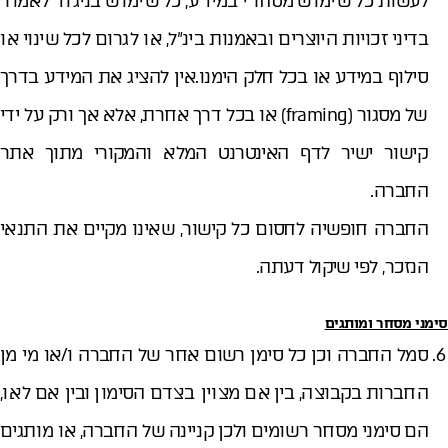
לעשות כל שימוש מסחרי במידע, כל שימוש בניגוד לאמור
בדיני זכויות היוצרים ובאמנות בינ"ל, או לגרום לכל שינוי או
סילוף במידע או בכל חלק הימנו.אין להציג את המידע בדרך
של מסגור (framing) או בכל דרך אחרת, אלא אך ורק על ידי
קישור ישיר לדף האינטרנט המלא והמקורי מתוך אתר
החברה.
החברה חופשיה לחסום כל קישור, שאינו מקיים את התנאי
הנזכר, לפי שיקול דעתה.
סימני מסחר ומותגים
סמל החברה וכן כל סימן רשום אחר של החברה ו/או מי מן
החברות בקבוצה, בין אם מצוין בצדם הסימון ובין אם לאו,
הם סימני מסחר רשומים ולכן קניינה של החברה, או מותגים