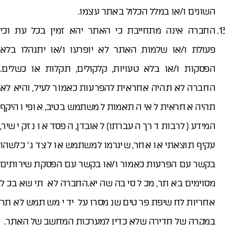
השונים ו/או במלל הכלול באתר עצמו.
החברה אינה מתחייבת כי האתר יהא זמין בכל עת וכי
פעולת ו/או שלמות האתר לא יופרעו ו/או יתנהלו בלא
הפסקות ו/או בלא טעויות, קלקולים, תקלות או כשלים.
החברה לא תהיה אחראית להפרעות כאמור לעיל, והיא לא
תהיה אחראית לאי התאמות למשתמש בטיב, אופי והיקף
המידע (לרבות דרך העברתו) לאובדן, הפסד או נזק ישיר,
עקיף תוצאתי או אחר, שיגרמו למשתמש או לצד ג' כלשהו
בקשר עם הפרעות כאמור ו/או בקשר עם הפסקת שירותים
מסוימים באתר, מכל סיבה שהיא.החברה לא תישא בכל
אחריות לחשיפת פרטים שנמסרו על ידי משתמש לאתר
במקרה של חדירה שלא כדין למערכות המחשב של האתר.