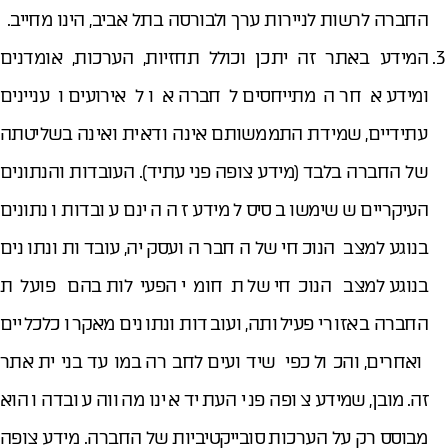
החברה לרשות לניירות ערך ולבורסה בתל אביב, הינו מחייב.
המידע באתר זה יתכן וכולל תחזיות, הערכות, אומדנים
ומידע אחר המתייחסים לחברה או לאירועים ועניינים
עתידיים, שמידת התממשותם אינה ודאית ואינה בשליטתה
של החברה בלבד (מידע צופה פני עתיד). העובדות והנתונים
העיקריים ששימשו בסיס למידע זה הינם עובדות ונתונים
בנוגע למצב הנוכחי של החברה ועסקיה, עובדות ונתונים
בנוגע למצב הנוכחי של תחומי הפעילות בהם פועלת
החברה באזורי פעילותה, ועובדות ונתונים מאקרו כלכליים
ואחרים, והכול כפי שידועים לחברה במועד בניית אתר
זה.מובן, שמידע צופה פני העתיד אינו מהווה עובדה והוא
מבוסס רק על הערכות סובייקטיביות של החברה. מידע צופה