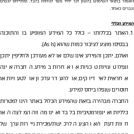
האמור בתנאי השימוש בלשון זכר יחיד נועד לנוחות בלבד, ומתייחס לנשים
וגברים כאחד.
המידע הכללי
האתר בכללותו – כולל כל המידע המופיע בו והתוכנה
בבסיסו מוצע לציבור כמות שהוא (As Is).
ואולם, יתכן והמידע אינו שלם או לא מעודכן ולחליפין יתכן
ונפלו טעויות טכניות או אחרות במידע. החברה אינה
אחראית לאי דיוקים, או להעדר עדכון או לטעויות או
קטגוריה
חוסרים שנפלו ביחס למידע.
החברה מבהירה בזאת שהמידע הכלול באתר הינו למטרות
אזור
כלליות ואינפורמטיביות בלבד ואינו מהווה המלצה ו/או
חוות דעת ו/או הצעה לרכישת/מכירת ניירות ערך של