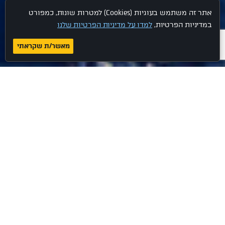
אתר זה משתמש בעוגיות (Cookies) למטרות שונות, כמפורט
במדיניות הפרטיות,
למדו על מדיניות הפרטיות שלנו
מאשר/ת שקראתי
.לחלום. לבנות. לחיות
סלע בינוי היא מהחברות הגדולות והחזקות בישראל לייזום ובניית
פרויקטים למגורים, מסחר ותעסוקה.
כזרוע הנדל"ן של קבוצת אמנון סלע, החברה מתמחה באיתור וזיהוי
קרקעות, מגרשים בעלי פוטנציאל יזמי רב בארץ ובעולם תוך יישום
שיטות בניה מתקדמות וביצוע מקיף באיכות חסרת פשרות.
סלע בינוי נהנית מניסיון מקצועי של למעלה מ-20 שנה, גב כלכלי איתן,
הון עצמי ניכר ומוניטין מעולים, המאפשרים ייזום ובניית פרויקטים
במיליארדי שקלים.