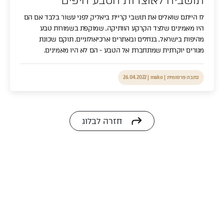
תושביה לאוצרות הטבע היפים
לו הייתם שואלים את תושבי קריית ביאליק לפני עשור בלבד אם הם
נציגנו ישובו אליך בהקדם.
היו מאמינים שלצד הקרקע הוותיקה, שמוקפת בשמורות טבע
מהיפות בישראל, בנחלים ובאתרים ארכיאולוגיים, תוקם שכונת
מגורים יוקרתית שמתחברת אל הטבע - הם לא היו מאמינים.
כתבה פרסומית | mako
|
26.04.2022
חזרה לבלוג