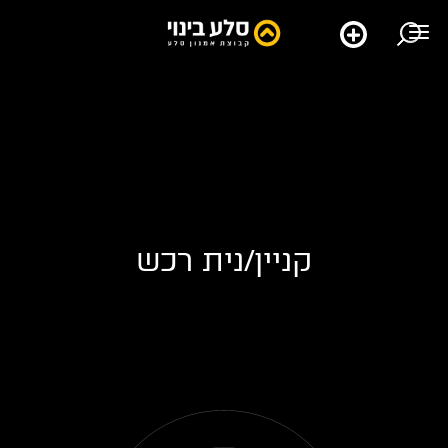
קניין/נית רכש
קטגוריה