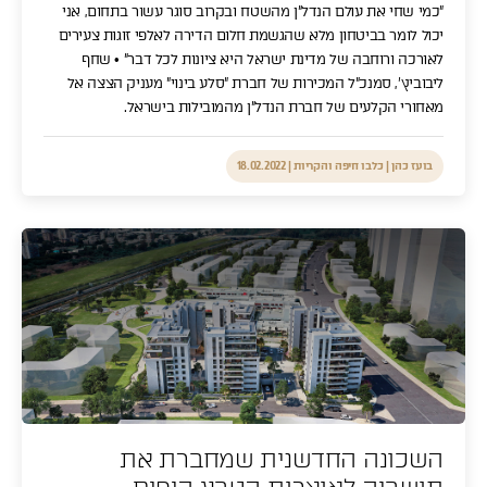
"כמי שחי את עולם הנדל"ן מהשטח ובקרוב סוגר עשור בתחום, אני
יכול לומר בביטחון מלא שהגשמת חלום הדירה לאלפי זוגות צעירים
לאורכה ורוחבה של מדינת ישראל היא ציונות לכל דבר" • שחף
ליבוביץ', סמנכ"ל המכירות של חברת "סלע בינוי" מעניק הצצה אל
מאחורי הקלעים של חברת הנדל"ן מהמובילות בישראל.
בועז כהן | כלבו חיפה והקריות
|
18.02.2022
השכונה החדשנית שמחברת את
תודה, פרטיך התקבלו