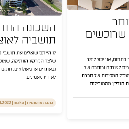
ותר
השכונה החד
 שרוכשים
תושביה לאוצ
לו הייתם שואלים את תושבי ק
תחום, אני יכול לומר
שלצד הקרקע הוותיקה, שמוק
רים לאורכה ורוחבה של
ובאתרים ארכיאולוגיים, תוקם
סמנכ"ל המכירות של חברת
לא היו מאמינים.
ת הנדל"ן מהמובילות
תודה, פרטיך התקבלו
כתבה פרסומית | mako
|
4.2022
נציגנו ישובו אליך בהקדם.