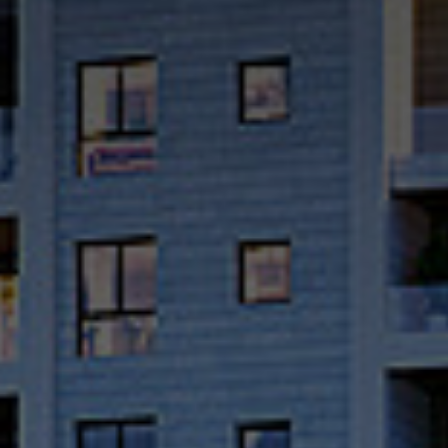
קטגוריה
א