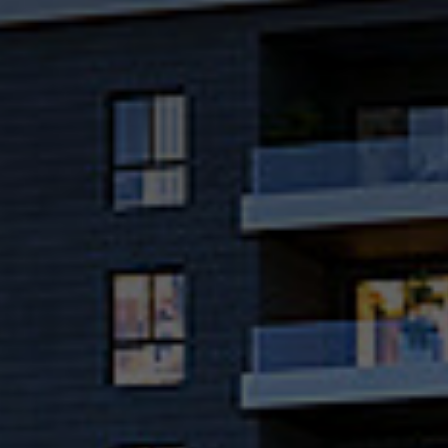
זור
פרויקט